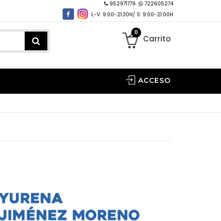
952971779
722605274
L-V: 9:00-21:30H/ S: 9:00-21:00H
0
Carrito
ACCESO