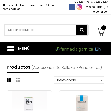
952971779
722605274
Tus productos en casa en sólo 24 - 48
L-V: 9:00-21:30H/ S:
horas hábiles
9:00-21:00H
0
MENÚ
Productos
(accesorios De Belleza » Pendientes)