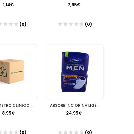
1,14€
7,95€
(0)
(0)
Añadir
Añadir
TERMOMETRO CLINICO DIGITAL INTERAPOTHEK SIN MERC
ABSORB INC ORINA LIGERA TENA MEN LEVEL3 16 U
8,95€
24,95€
(0)
(0)