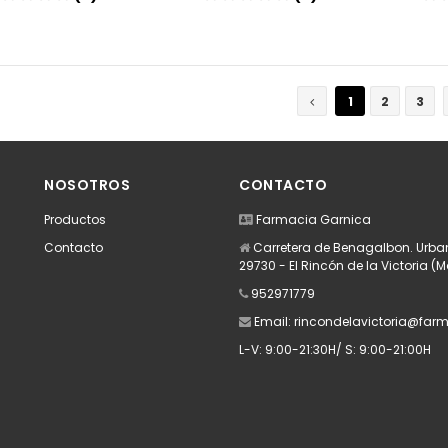
Añadir
Añadir
1
2
3
NOSOTROS
CONTACTO
Productos
Farmacia Garnica
Contacto
Carretera de Benagalbon. Urban
29730 - El Rincón de la Victoria (
952971779
Email:
rincondelavictoria@far
L-V: 9:00-21:30H/ S: 9:00-21:00H