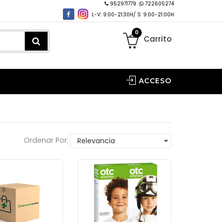
952971779
722605274
L-V: 9:00-21:30H/ S: 9:00-21:00H
0
Carrito
ACCESO
Ordenar Por: