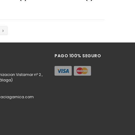
Añadir
Añadir
PAGO 100% SEGURO
izacion Vistamar nº 2.,
Málaga)
maciagarnica.com