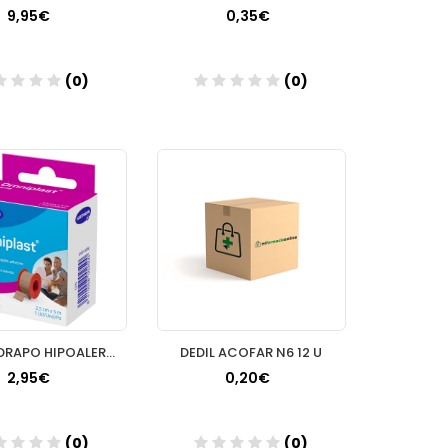
9,95€
0,35€
(0)
(0)
Añadir
Añadir
ESPARADRAPO HIPOALERGICO OMNIPLAST TEJIDO RESIST
DEDIL ACOFAR N6 12 U
2,95€
0,20€
(0)
(0)