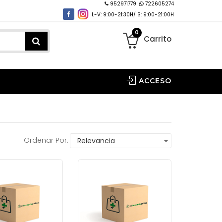
952971779
722605274
L-V: 9:00-21:30H/ S: 9:00-21:00H
0
Carrito
ACCESO
Ordenar Por: