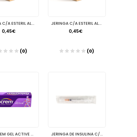
JERINGA C/A ESTERIL ALVITA 5 ML 21 G 1 1/2" (08 X 40 MM)
JERINGA C/A ESTERIL ALVITA 25 ML 21 G 1 1/2" (08 X 40 MM)
0,45€
0,45€
(0)
(0)
Añadir
Añadir
FISIOCREM GEL ACTIVE 60 ML
JERINGA DE INSULINA C/A 100 UI ACOFAR 1 SOLO USO