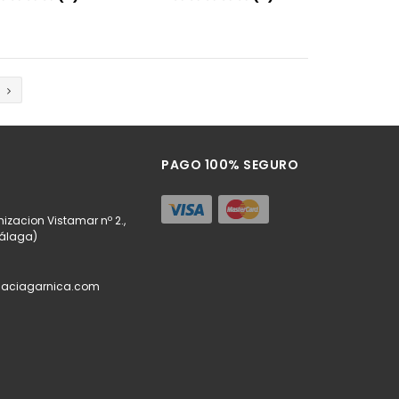
Añadir
Añadir
PAGO 100% SEGURO
izacion Vistamar nº 2.,
Málaga)
maciagarnica.com