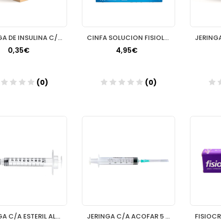
JERINGA DE INSULINA C/A ESTERIL ALVITA 1 ML 25 G 5/8: 05 X 16 MM
CINFA SOLUCION FISIOLOGICA MONODOSIS 5 ML 30 U
0,35€
4,95€
(0)
(0)
Añadir
Añadir
JERINGA C/A ESTERIL ALVITA 10 ML 21 G 1 1/2" (08 X 40 MM)
JERINGA C/A ACOFAR 5 ML A:30 X 07