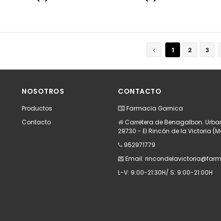
Añadir
Añadir
1
2
3
NOSOTROS
CONTACTO
Productos
Farmacia Garnica
Contacto
Carretera de Benagalbon. Urban
29730 - El Rincón de la Victoria (
952971779
Email:
rincondelavictoria@far
L-V: 9:00-21:30H/ S: 9:00-21:00H