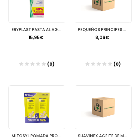
ERYPLAST PASTA AL AGUA 75 G 2 U
PEQUEÑOS PRINCIPES CREMA DE PAÑAL 100 ML
15,95€
8,06€
(0)
(0)
Añadir
Añadir
MITOSYL POMADA PROTECTORA 65 G 2 TUBOS
SUAVINEX ACEITE DE MASAJE 1 BOTELLA 100 ML