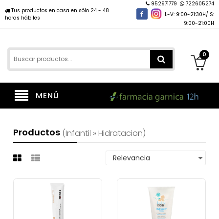
952971779
722605274
Tus productos en casa en sólo 24 - 48
L-V: 9:00-21:30H/ S:
horas hábiles
9:00-21:00H
0
MENÚ
Productos
(infantil » Hidratacion)