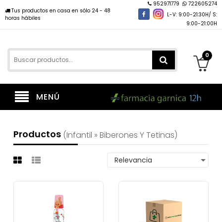
952971779
722605274
Tus productos en casa en sólo 24 - 48
L-V: 9:00-21:30H/ S:
horas hábiles
9:00-21:00H
0
MENÚ
Productos
(infantil » Biberones Y Tetinas)