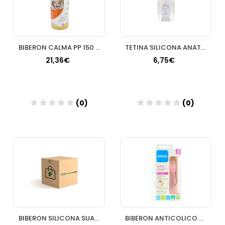
BIBERON CALMA PP 150 ML
TETINA SILICONA ANATOMICA SUAVINEX T1M 2 U
21,36€
6,75€
(0)
(0)
Añadir
Añadir
BIBERON SILICONA SUAVINEX INTENSE COLOUR + 3 MESES 1 UNIDAD 240 ML
BIBERON ANTICOLICO T SILICONA SUAVINEX ADAPTABLE + 0 MESES 1 ENVASE 180 ML LIGHT SAND